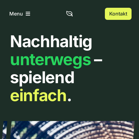
Zum
Inhalt
Kontakt
Menu
springen
Nachhaltig
Home
unterwegs
–
Über uns
spielend
Urbanlist
einfach
.