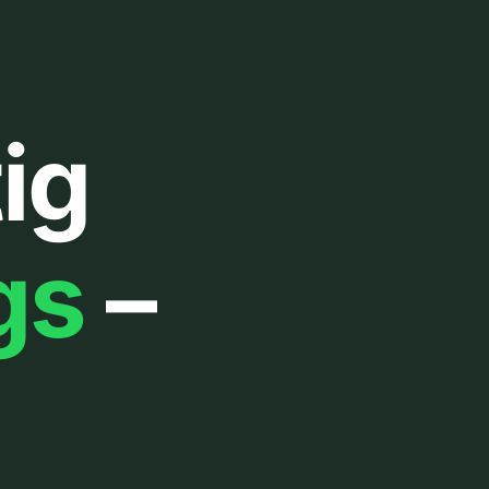
ig
gs
–