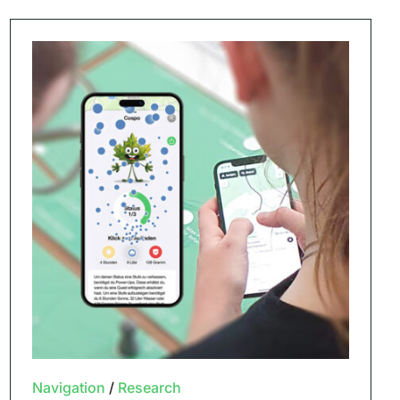
Navigation
/
Research