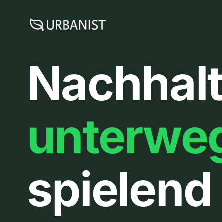
Zum
Inhalt
springen
Nachhalt
unterwe
spielend