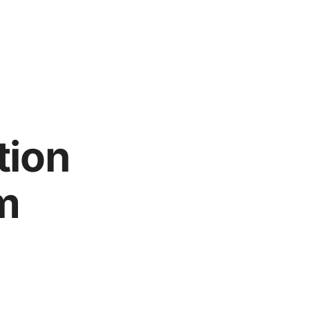
tion
m