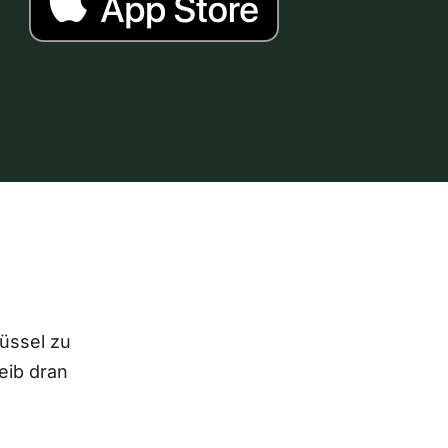
lüssel zu
eib dran