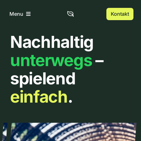
Zum
Inhalt
Kontakt
Menu
springen
Nachhaltig
Home
unterwegs
–
Über uns
spielend
Urbanlist
einfach
.