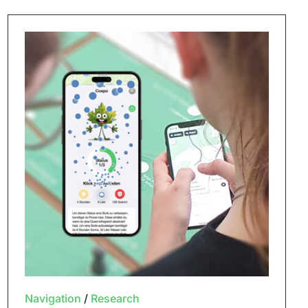
Navigation
/
Research