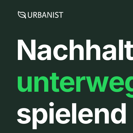
Zum
Inhalt
springen
Nachhalt
unterwe
spielend