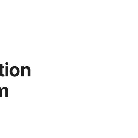
tion
m