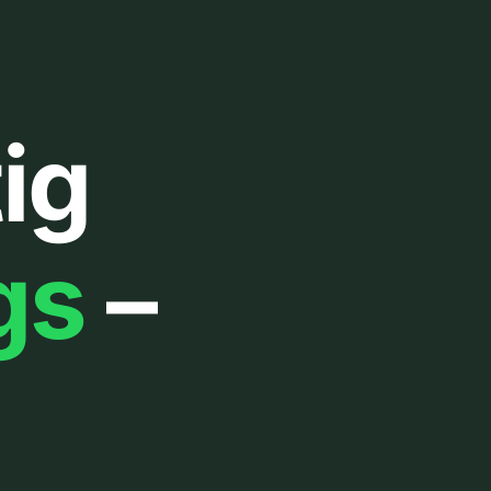
ig
gs
–