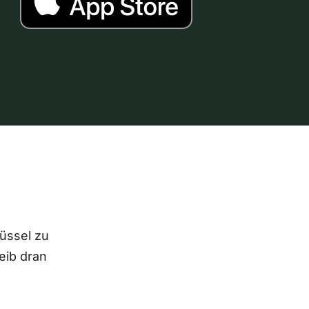
lüssel zu
eib dran