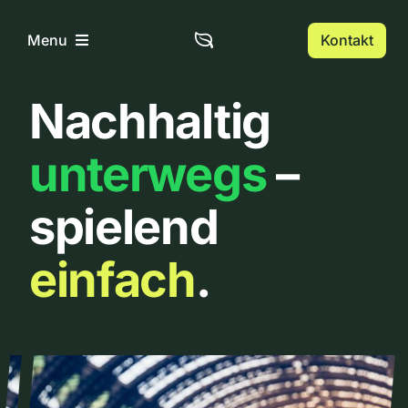
Zum
Inhalt
Kontakt
Menu
springen
Nachhaltig
Home
unterwegs
–
Über uns
spielend
Urbanlist
einfach
.