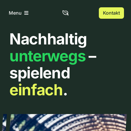
Zum
Inhalt
Kontakt
Menu
springen
Nachhaltig
Home
unterwegs
–
Über uns
spielend
Urbanlist
einfach
.