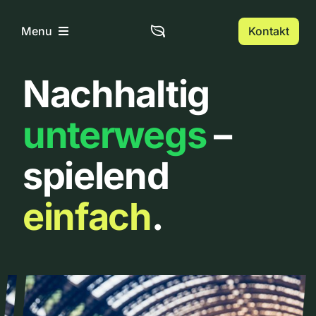
Zum
Inhalt
Kontakt
Menu
springen
Nachhaltig
Home
unterwegs
–
Über uns
spielend
Urbanlist
einfach
.