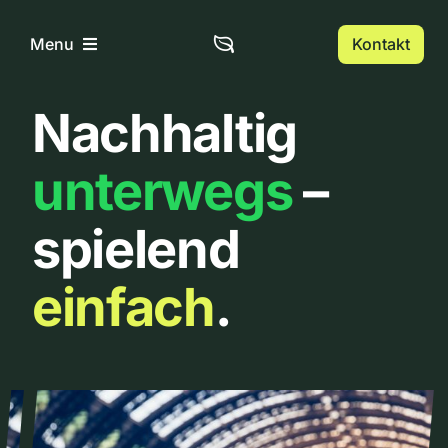
Zum
Inhalt
Kontakt
Menu
springen
Nachhaltig
Home
unterwegs
–
Über uns
spielend
Urbanlist
einfach
.