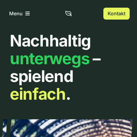
Zum
Inhalt
Kontakt
Menu
springen
Nachhaltig
Home
unterwegs
–
Über uns
spielend
Urbanlist
einfach
.