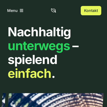
Zum
Inhalt
Kontakt
Menu
springen
Nachhaltig
Home
unterwegs
–
Über uns
spielend
Urbanlist
einfach
.