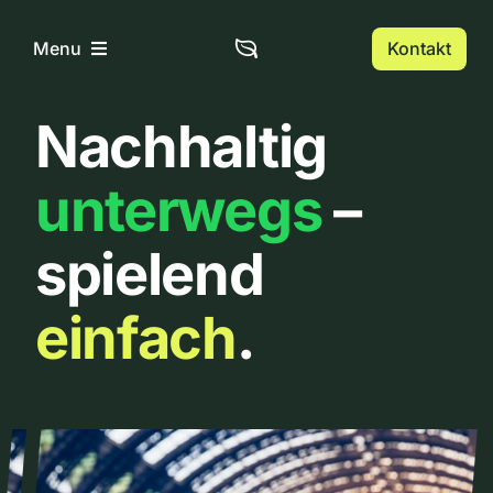
Zum
Inhalt
Kontakt
Menu
springen
Nachhaltig
Home
unterwegs
–
Über uns
spielend
Urbanlist
einfach
.