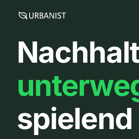
Zum
Inhalt
springen
Nachhalt
unterwe
spielend