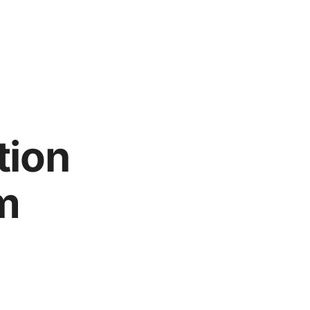
tion
m