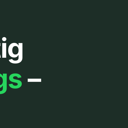
ig
gs
–