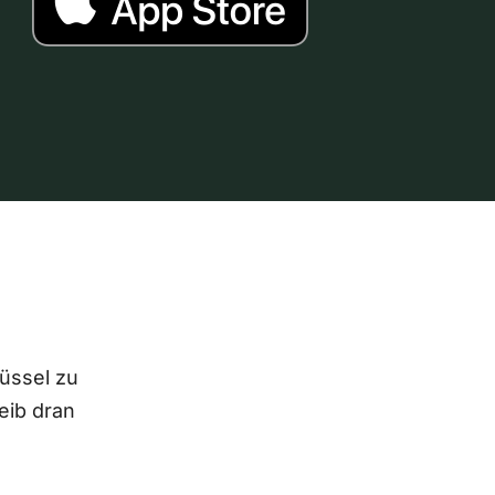
lüssel zu
eib dran