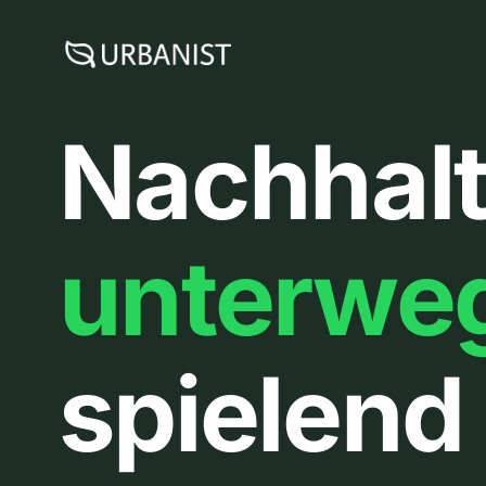
Zum
Inhalt
springen
Nachhalt
unterwe
spielend