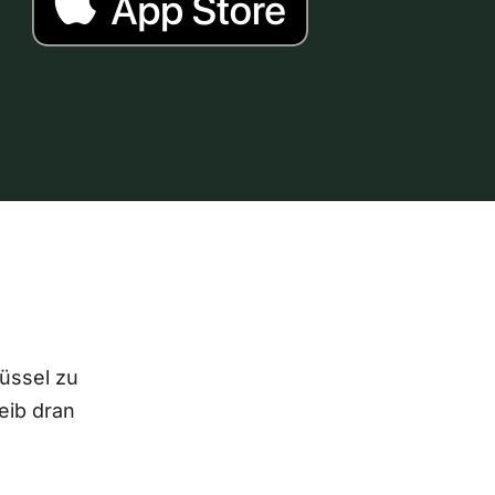
lüssel zu
eib dran