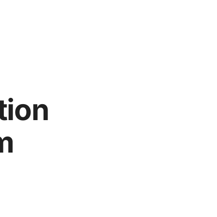
tion
m