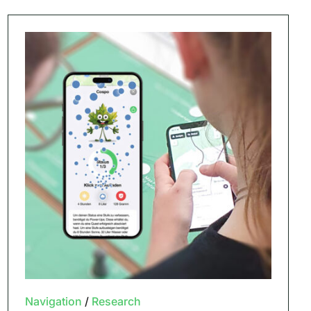
Navigation
/
Research