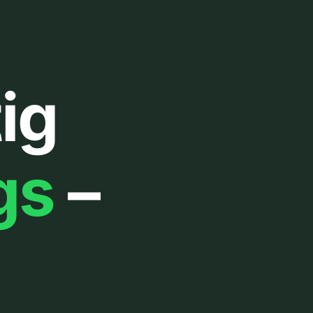
ig
gs
–