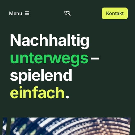
Zum
Inhalt
Kontakt
Menu
springen
Nachhaltig
Home
unterwegs
–
Über uns
spielend
Urbanlist
einfach
.