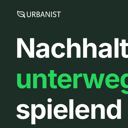
Zum
Inhalt
springen
Nachhalt
unterwe
spielend