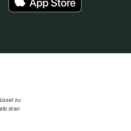
lüssel zu
eib dran