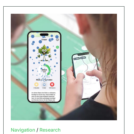
Navigation
/
Research