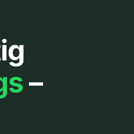
ig
gs
–