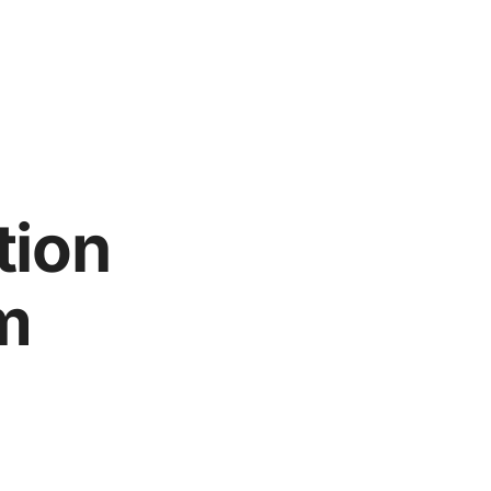
tion
m