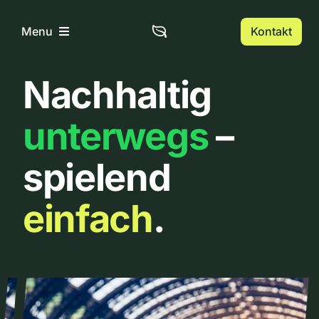
Zum
Inhalt
Kontakt
Menu
springen
Nachhaltig
Home
unterwegs
–
Über uns
spielend
Urbanlist
einfach
.