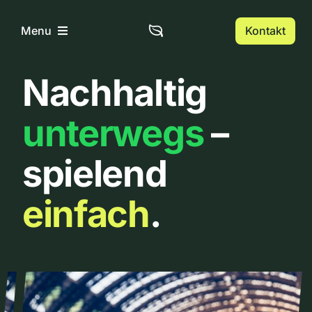
Zum
Inhalt
Kontakt
Menu
springen
Nachhaltig
Home
unterwegs
–
Über uns
spielend
Urbanlist
einfach
.