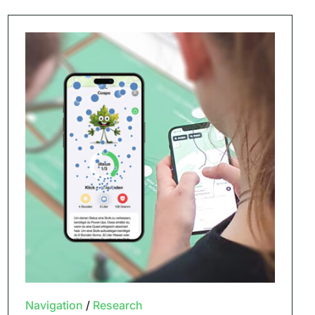
Navigation
/
Research