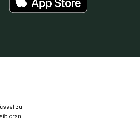
lüssel zu
eib dran