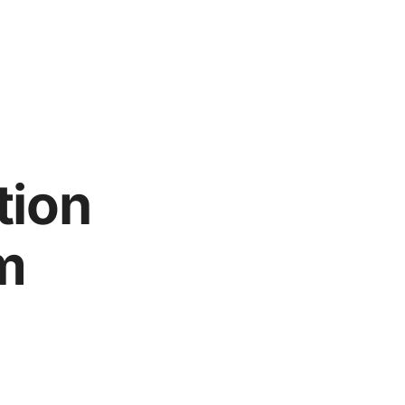
tion
m