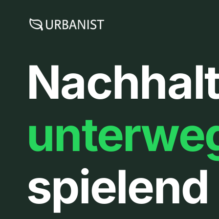
Zum
Inhalt
springen
Nachhalt
unterwe
spielend