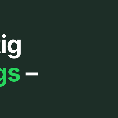
ig
gs
–