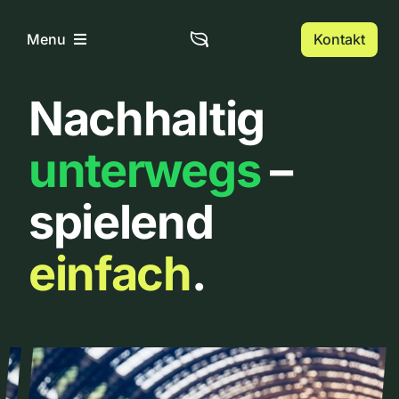
Zum
Inhalt
Kontakt
Menu
springen
Nachhaltig
Home
unterwegs
–
Über uns
spielend
Urbanlist
einfach
.