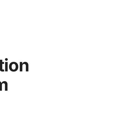
tion
m