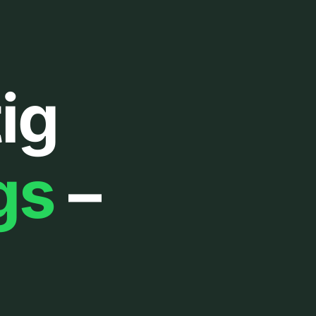
ig
gs
–