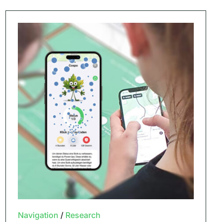
Navigation
/
Research