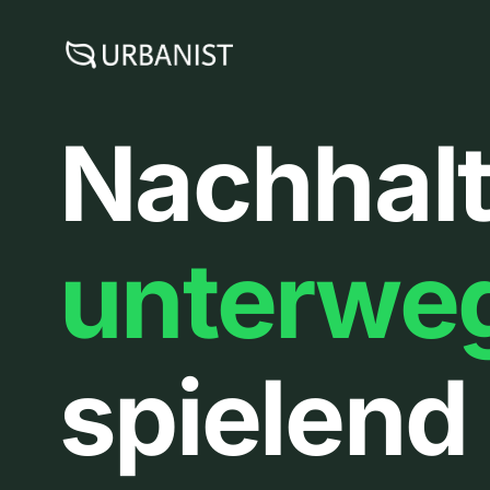
Zum
Inhalt
springen
Nachhalt
unterwe
spielend