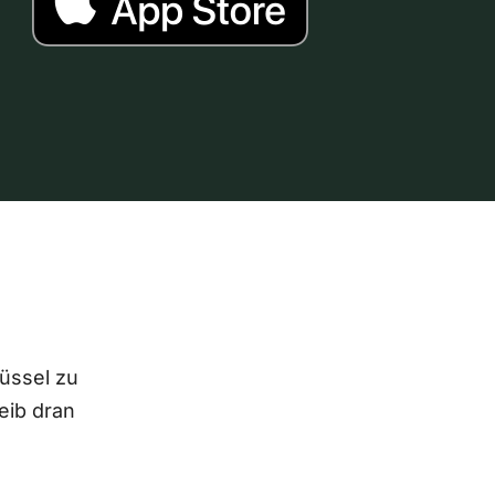
lüssel zu
eib dran