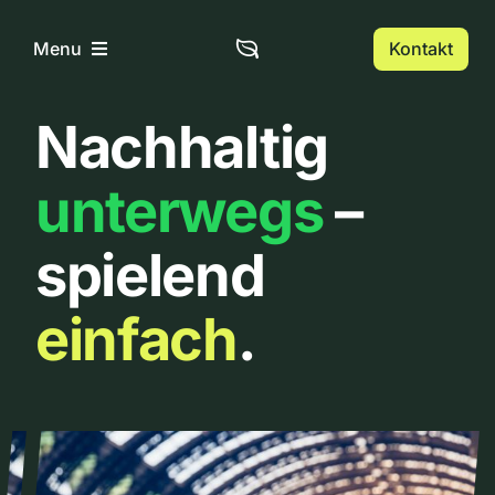
Zum
Inhalt
Kontakt
Menu
springen
Nachhaltig
Home
unterwegs
–
Über uns
spielend
Urbanlist
einfach
.