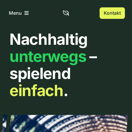
Zum
Inhalt
Kontakt
Menu
springen
Nachhaltig
Home
unterwegs
–
Über uns
spielend
Urbanlist
einfach
.