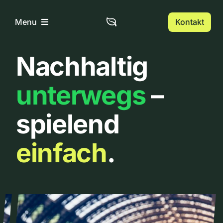
Zum
Inhalt
Kontakt
Menu
springen
Nachhaltig
Home
unterwegs
–
Über uns
spielend
Urbanlist
einfach
.