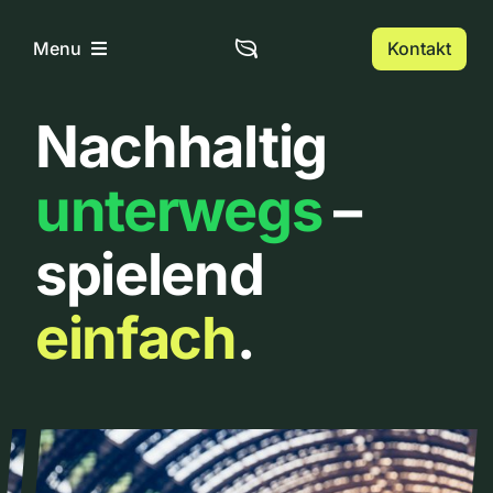
Zum
Inhalt
Kontakt
Menu
springen
Nachhaltig
Home
unterwegs
–
Über uns
spielend
Urbanlist
einfach
.