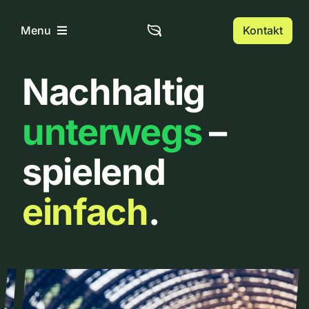
Zum
Inhalt
Kontakt
Menu
springen
Nachhaltig
Home
unterwegs
–
Über uns
spielend
Urbanlist
einfach
.