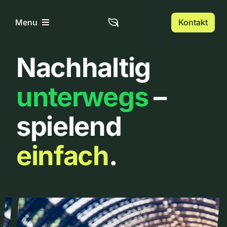
Zum
Inhalt
Kontakt
Menu
springen
Nachhaltig
Home
unterwegs
–
Über uns
spielend
Urbanlist
einfach
.