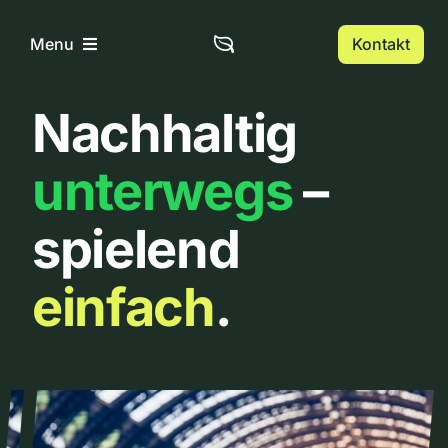
Zum
Inhalt
Kontakt
Menu
springen
Nachhaltig
Home
unterwegs
–
Über uns
spielend
Urbanlist
einfach
.