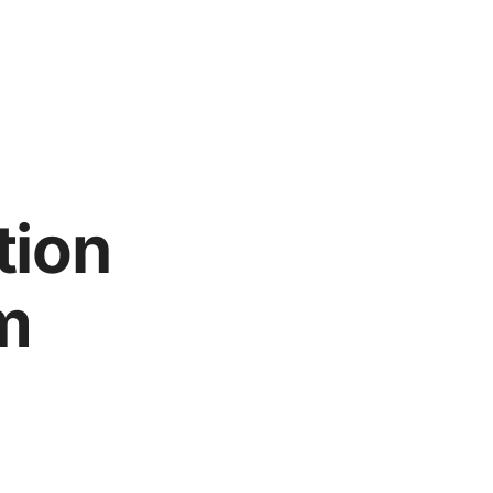
tion
m