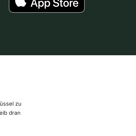
lüssel zu
eib dran