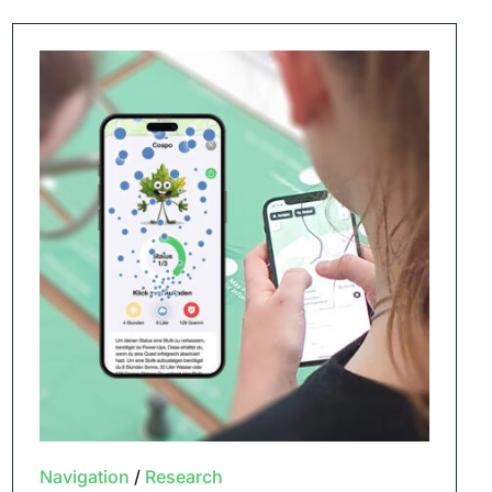
Navigation
/
Research