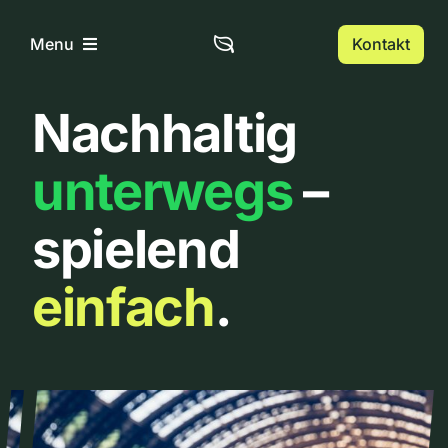
Zum
Inhalt
Kontakt
Menu
springen
Nachhaltig
Home
unterwegs
–
Über uns
spielend
Urbanlist
einfach
.