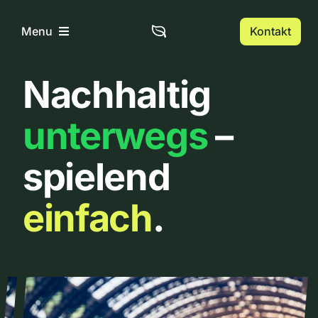
Zum
Inhalt
Kontakt
Menu
springen
Nachhaltig
Home
unterwegs
–
Über uns
spielend
Urbanlist
einfach
.