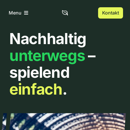
Zum
Inhalt
Kontakt
Menu
springen
Nachhaltig
Home
unterwegs
–
Über uns
spielend
Urbanlist
einfach
.