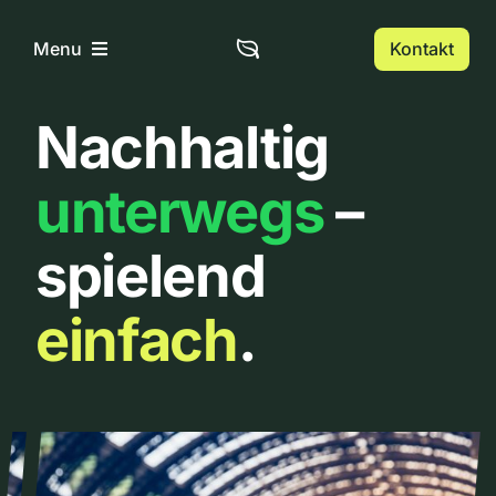
Zum
Inhalt
Kontakt
Menu
springen
Nachhaltig
Home
unterwegs
–
Über uns
spielend
Urbanlist
einfach
.