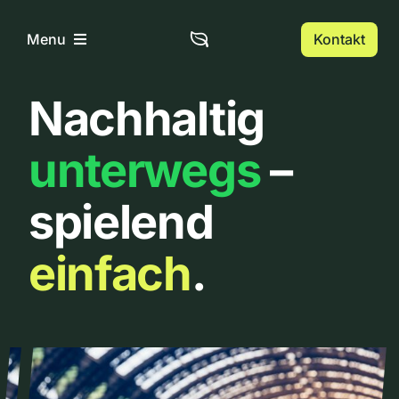
Zum
Inhalt
Kontakt
Menu
springen
Nachhaltig
Home
unterwegs
–
Über uns
spielend
Urbanlist
einfach
.