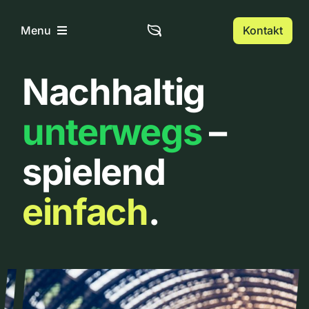
Zum
Inhalt
Kontakt
Menu
springen
Nachhaltig
Home
unterwegs
–
Über uns
spielend
Urbanlist
einfach
.