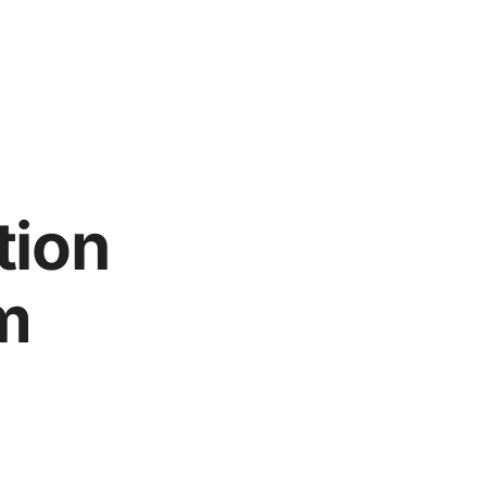
tion
m