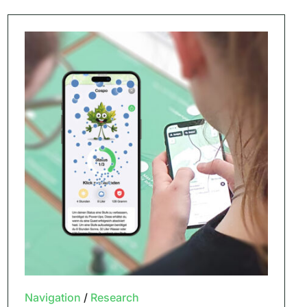
Navigation
/
Research