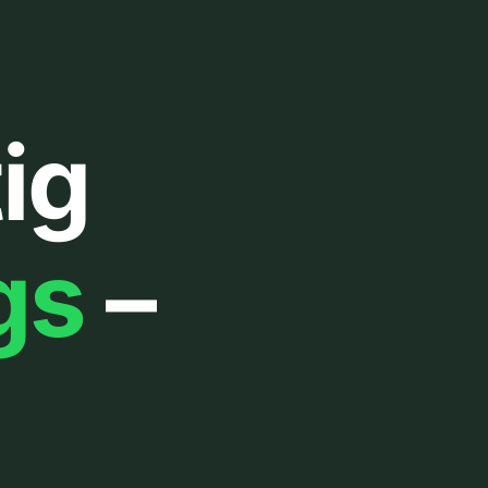
ig
gs
–