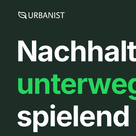
Zum
Inhalt
springen
Nachhalt
unterwe
spielend