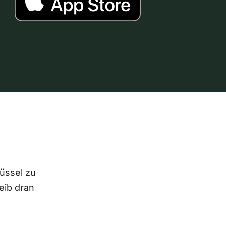
lüssel zu
eib dran