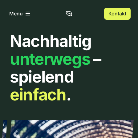
Zum
Inhalt
Kontakt
Menu
springen
Nachhaltig
Home
unterwegs
–
Über uns
spielend
Urbanlist
einfach
.