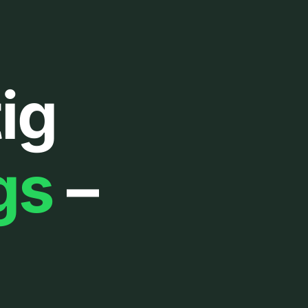
ig
gs
–