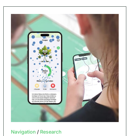
Navigation
/
Research