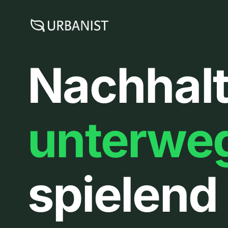
Zum
Inhalt
springen
Nachhalt
unterwe
spielend