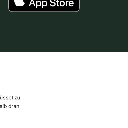
lüssel zu
eib dran