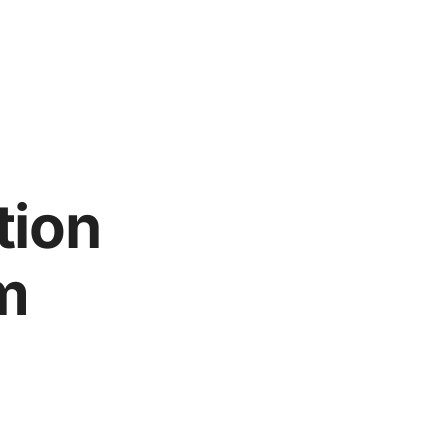
tion
m