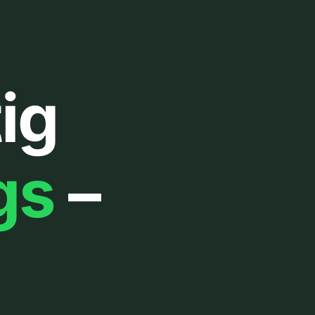
ig
gs
–