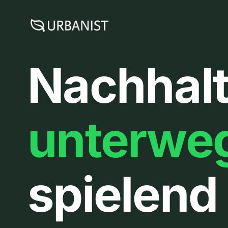
Zum
Inhalt
springen
Nachhalt
unterwe
spielend