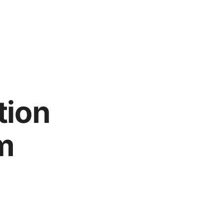
tion
m