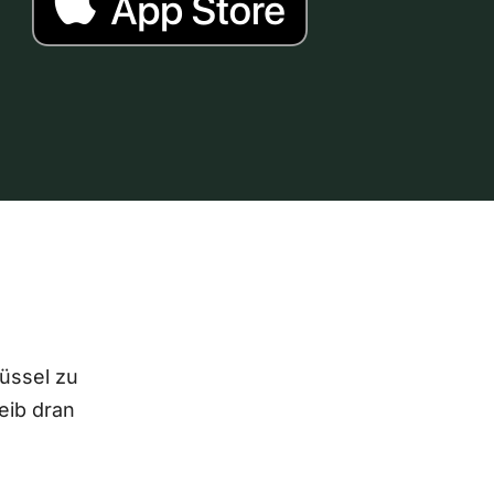
lüssel zu
eib dran