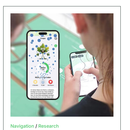
Navigation
/
Research