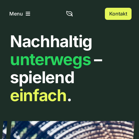
Zum
Inhalt
Kontakt
Menu
springen
Nachhaltig
Home
unterwegs
–
Über uns
spielend
Urbanlist
einfach
.