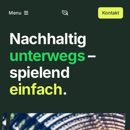
Zum
Inhalt
Kontakt
Menu
springen
Nachhaltig
Home
unterwegs
–
Über uns
spielend
Urbanlist
einfach
.