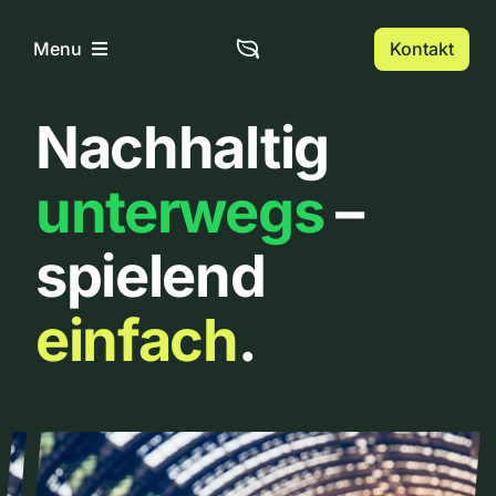
Zum
Inhalt
Kontakt
Menu
springen
Nachhaltig
Home
unterwegs
–
Über uns
spielend
Urbanlist
einfach
.