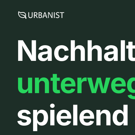
Zum
Inhalt
springen
Nachhalt
unterwe
spielend