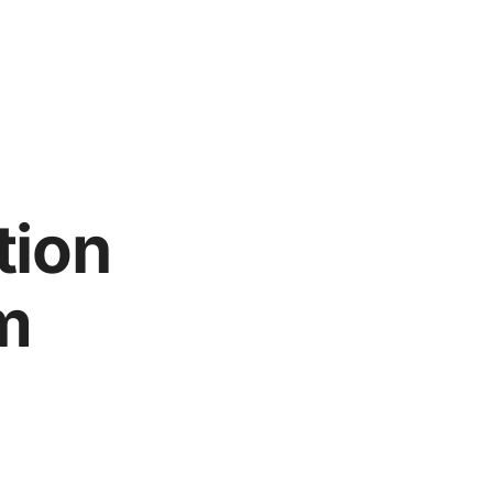
tion
m