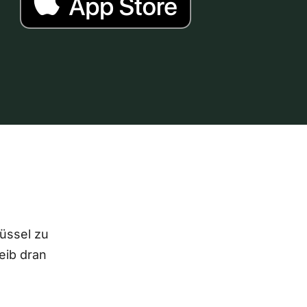
lüssel zu
eib dran