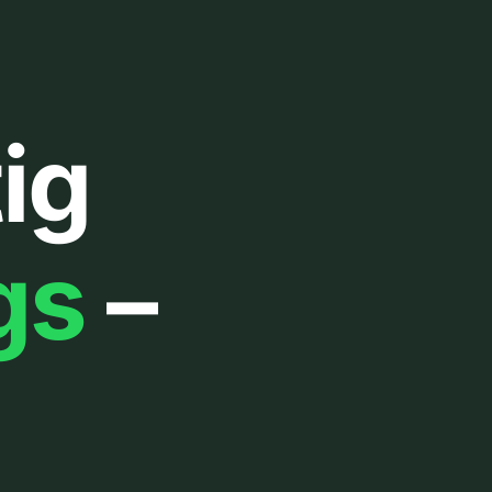
ig
gs
–