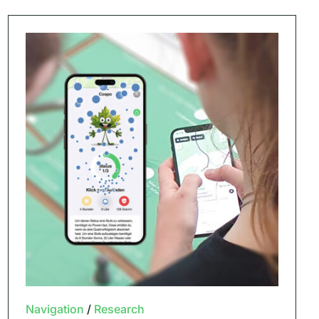
Navigation
/
Research