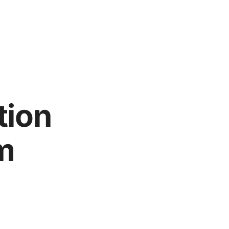
tion
m