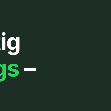
ig
gs
–