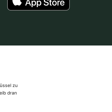
lüssel zu
eib dran