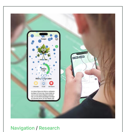
Navigation
/
Research