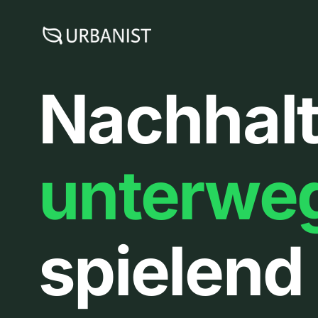
Zum
Inhalt
springen
Nachhalt
unterwe
spielend