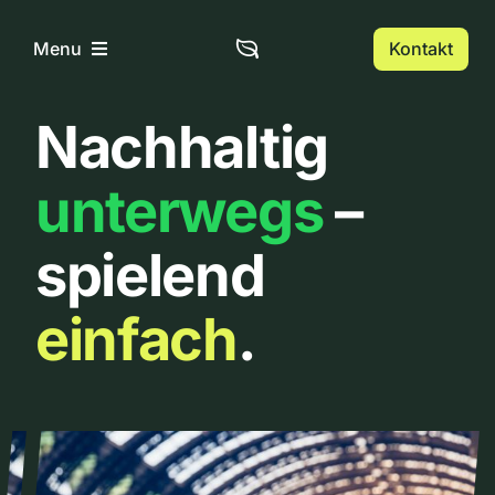
Zum
Inhalt
Kontakt
Menu
springen
Nachhaltig
Home
unterwegs
–
Über uns
spielend
Urbanlist
einfach
.