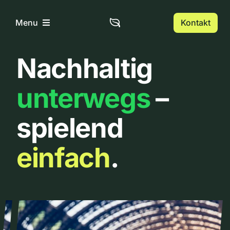
Zum
Inhalt
Kontakt
Menu
springen
Nachhaltig
Home
unterwegs
–
Über uns
spielend
Urbanlist
einfach
.