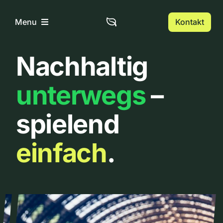
Zum
Inhalt
Kontakt
Menu
springen
Nachhaltig
Home
unterwegs
–
Über uns
spielend
Urbanlist
einfach
.