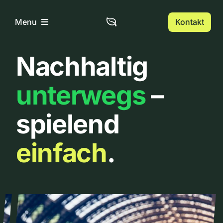
Zum
Inhalt
Kontakt
Menu
springen
Nachhaltig
Home
unterwegs
–
Über uns
spielend
Urbanlist
einfach
.