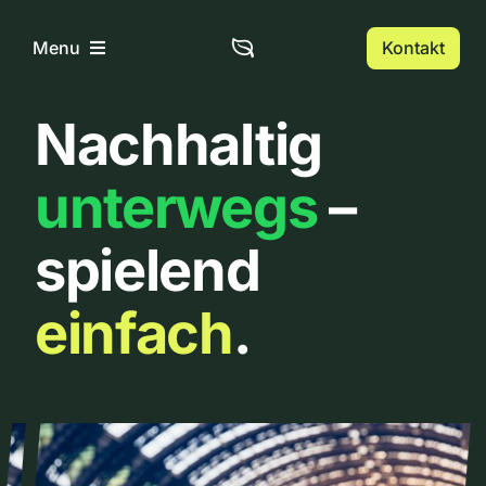
Zum
Inhalt
Kontakt
Menu
springen
Nachhaltig
Home
unterwegs
–
Über uns
spielend
Urbanlist
einfach
.