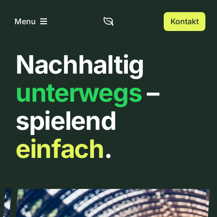
Zum
Inhalt
Kontakt
Menu
springen
Nachhaltig
Home
unterwegs
–
Über uns
spielend
Urbanlist
einfach
.