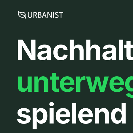
Zum
Inhalt
springen
Nachhalt
unterwe
spielend