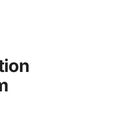
tion
m