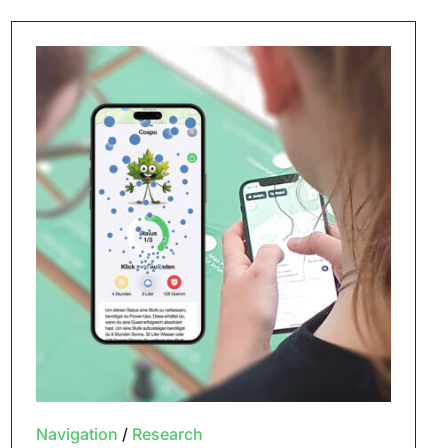
Navigation
/
Research