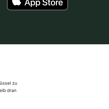
lüssel zu
eib dran