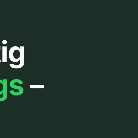
ig
gs
–